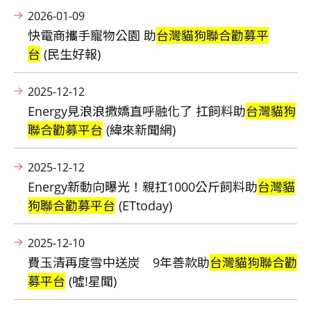
2026-01-09
快電商攜手寵物公園 助
台灣貓狗聯合勸募平
台
(民生好報)
2025-12-12
Energy見浪浪撒嬌直呼融化了 扛飼料助
台灣貓狗
聯合勸募平台
(緯來新聞網)
2025-12-12
Energy新動向曝光！親扛1000公斤飼料助
台灣貓
狗聯合勸募平台
(ETtoday)
2025-12-10
費玉清再度雪中送炭 9年善款助
台灣貓狗聯合勸
募平台
(噓!星聞)