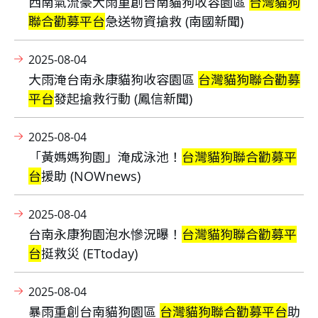
西南氣流豪大雨重創台南貓狗收容園區
台灣貓狗
聯合勸募平台
急送物資搶救 (南國新聞)
2025-08-04
大雨淹台南永康貓狗收容園區
台灣貓狗聯合勸募
平台
發起搶救行動 (鳳信新聞)
2025-08-04
「黃媽媽狗園」淹成泳池！
台灣貓狗聯合勸募平
台
援助 (NOWnews)
2025-08-04
台南永康狗園泡水慘況曝！
台灣貓狗聯合勸募平
台
挺救災 (ETtoday)
2025-08-04
暴雨重創台南貓狗園區
台灣貓狗聯合勸募平台
助