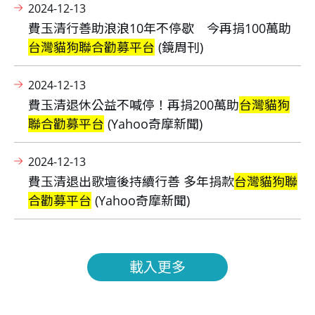
2024-12-13
費玉清行善助浪浪10年不停歇 今再捐100萬助
台灣貓狗聯合勸募平台
(鏡周刊)
2024-12-13
費玉清退休公益不喊停！再捐200萬助
台灣貓狗
聯合勸募平台
(Yahoo奇摩新聞)
2024-12-13
費玉清退出歌壇後持續行善 多年捐款
台灣貓狗聯
合勸募平台
(Yahoo奇摩新聞)
載入更多