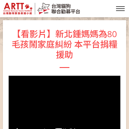
【看影片】新北鍾媽媽為80
毛孩鬧家庭糾紛 本平台捐糧
援助