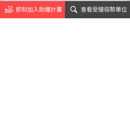
即刻加入助糧計畫
查看受贈弱勢單位
關於我們
浪毛孩加菜計畫
受助單位
個案影音專訪
急難援助案例
網紅名人見證
支援學校社團
生命教育講座