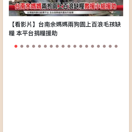
【看影片】台南余媽媽兩狗園上百浪毛孩缺
糧 本平台捐糧援助