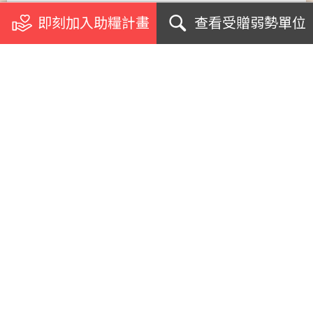
即刻加入助糧計畫
查看受贈弱勢單位
關於我們
浪毛孩加菜計畫
受助單位
個案影音專訪
急難援助案例
網紅名人見證
支援學校社團
生命教育講座