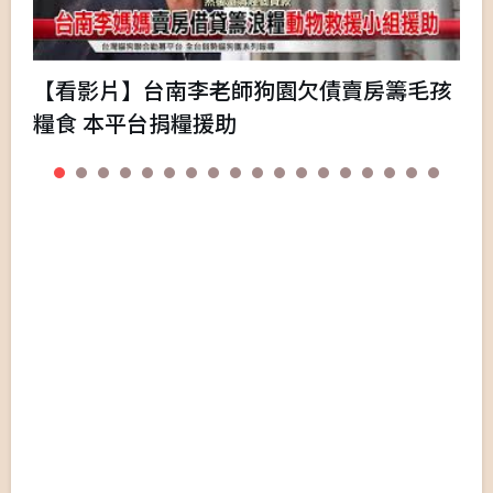
【看影片】台南李老師狗園欠債賣房籌毛孩
糧食 本平台捐糧援助