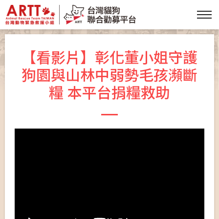
【看影片】彰化董小姐守護
狗園與山林中弱勢毛孩瀕斷
糧 本平台捐糧救助