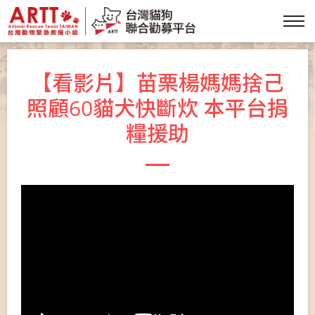
【看影片】苗栗楊媽媽捨己
照顧60貓犬快斷炊 本平台捐
糧援助