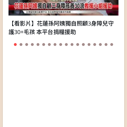
【看影片】花蓮孫阿姨獨自照顧3身障兒守
護30+毛孩 本平台捐糧援助