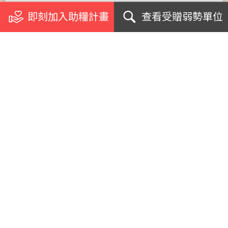
即刻加入助糧計畫
查看受贈弱勢單位
關於我們
浪毛孩加菜計畫
受助單位
個案影音專訪
急難援助案例
網紅名人見證
支援學校社團
生命教育講座