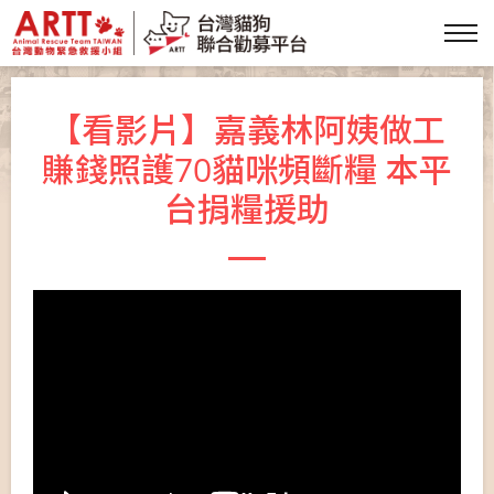
【看影片】嘉義林阿姨做工
賺錢照護70貓咪頻斷糧 本平
台捐糧援助