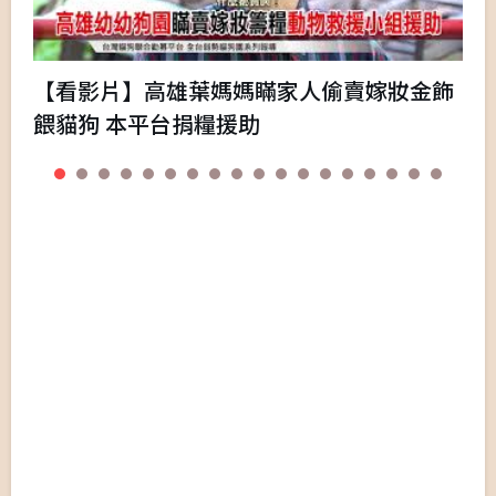
【看影片】高雄葉媽媽瞞家人偷賣嫁妝金飾
餵貓狗 本平台捐糧援助