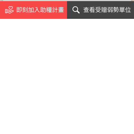
即刻加入助糧計畫
查看受贈弱勢單位
關於我們
浪毛孩加菜計畫
受助單位
個案影音專訪
急難援助案例
網紅名人見證
支援學校社團
生命教育講座