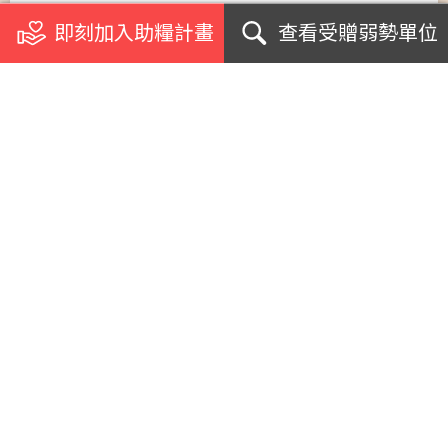
即刻加入助糧計畫
查看受贈弱勢單位
關於我們
浪毛孩加菜計畫
受助單位
個案影音專訪
急難援助案例
網紅名人見證
支援學校社團
生命教育講座