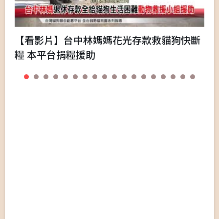
【看影片】台中林媽媽花光存款救貓狗快斷
糧 本平台捐糧援助