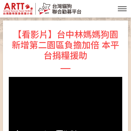
【看影片】台中林媽媽狗園
新增第二園區負擔加倍 本平
台捐糧援助