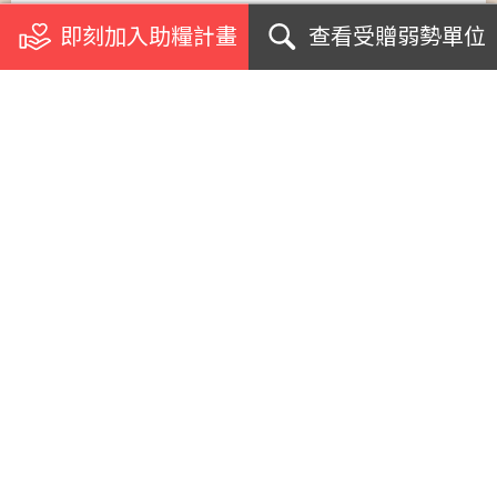
即刻加入助糧計畫
查看受贈弱勢單位
關於我們
浪毛孩加菜計畫
受助單位
個案影音專訪
急難援助案例
網紅名人見證
支援學校社團
生命教育講座