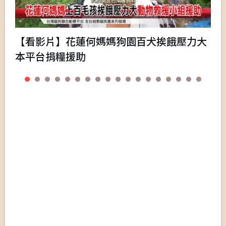
【看影片】花蓮何媽媽狗園百犬挨餓壓力大
本平台捐糧援助