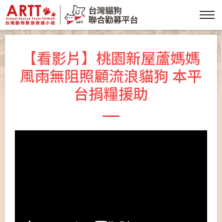
【看影片】桃園新屋蘆媽媽
風雨無阻照顧流浪貓狗 本平
台捐糧援助