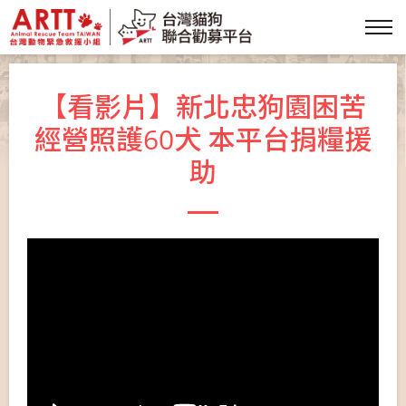
【看影片】新北忠狗園困苦
經營照護60犬 本平台捐糧援
助