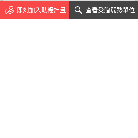
即刻加入助糧計畫
查看受贈弱勢單位
關於我們
浪毛孩加菜計畫
受助單位
個案影音專訪
急難援助案例
網紅名人見證
支援學校社團
生命教育講座