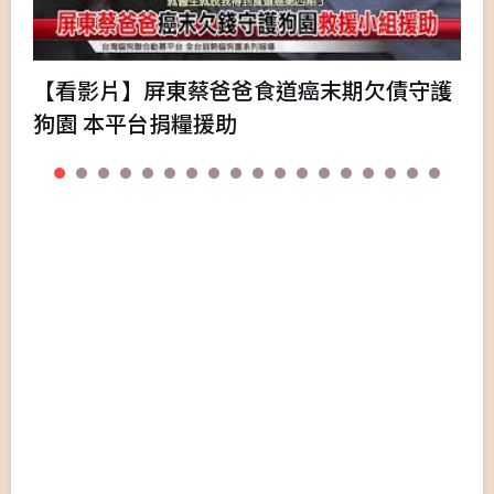
【看影片】屏東蔡爸爸食道癌末期欠債守護
狗園 本平台捐糧援助