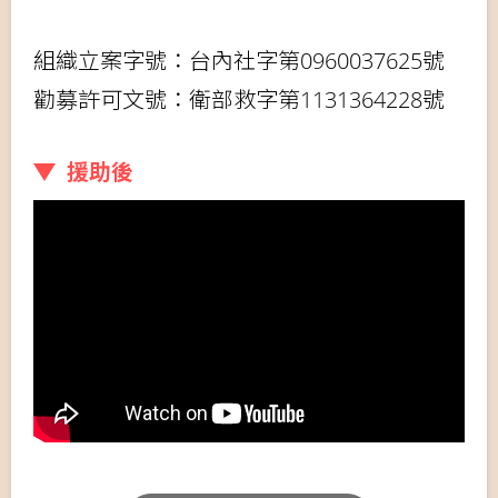
組織立案字號：台內社字第0960037625號
勸募許可文號：衛部救字第1131364228號
援助後