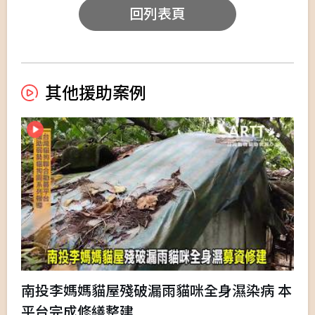
回列表頁
其他援助案例
南投李媽媽貓屋殘破漏雨貓咪全身濕染病 本
平台完成修繕整建