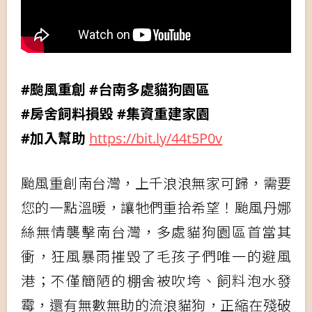
#颱風重創 #台南多處貓狗園區
#房舍飼料損毀 #集資重建家園
#加入幫助
https://bit.ly/44t5P0v
颱風重創南台灣，上千浪浪無家可歸，需要
您的一點溫暖，讓牠們重拾希望！颱風丹娜
絲無情襲擊南台灣，多處貓狗園區首當其
衝，狂風暴雨摧毀了毛孩子們唯一的避風
港；不僅簡陋的棚舍被吹垮、飼料泡水發
霉，還有無數無助的流浪貓狗，正縮在殘破