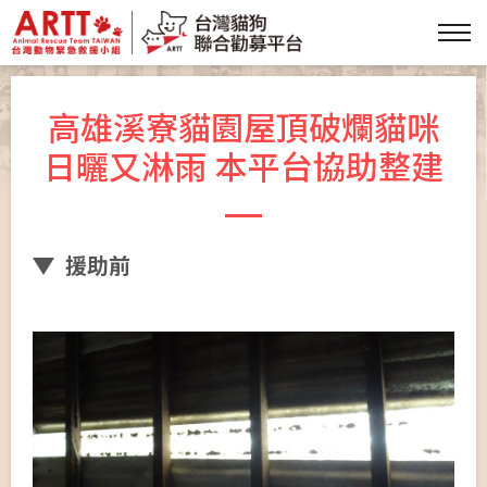
高雄溪寮貓園屋頂破爛貓咪
日曬又淋雨 本平台協助整建
援助前