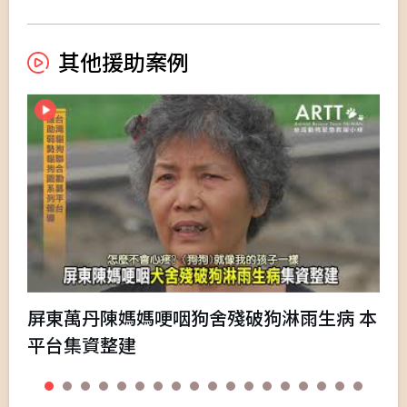
其他援助案例
屏東萬丹陳媽媽哽咽狗舍殘破狗淋雨生病 本
平台集資整建