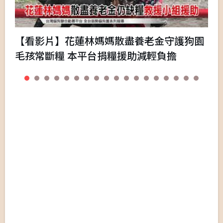
【看影片】花蓮林媽媽散盡養老金守護狗園
毛孩常斷糧 本平台捐糧援助減輕負擔