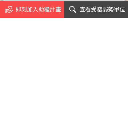
即刻加入助糧計畫
查看受贈弱勢單位
關於我們
浪毛孩加菜計畫
受助單位
個案影音專訪
急難援助案例
網紅名人見證
支援學校社團
生命教育講座