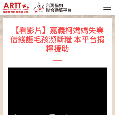
【看影片】嘉義柯媽媽失業
借錢護毛孩瀕斷糧 本平台捐
糧援助