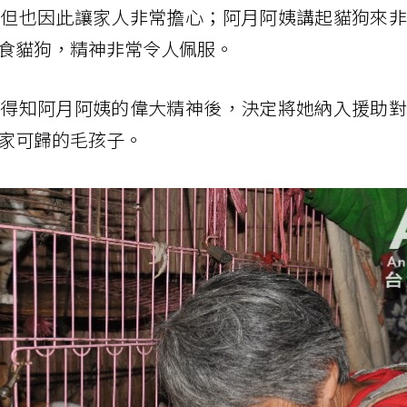
，但也因此讓家人非常擔心；阿月阿姨講起貓狗來非
食貓狗，精神非常令人佩服。
在得知阿月阿姨的偉大精神後，決定將她納入援助對
家可歸的毛孩子。