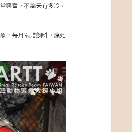
常興奮，不論天有多冷，
象，每月捐贈飼料，讓她