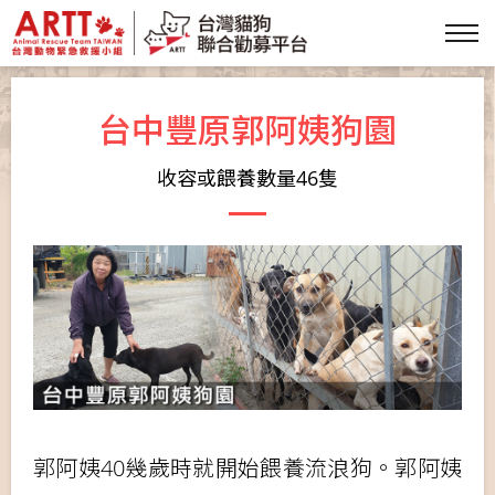
台中豐原郭阿姨狗園
收容或餵養數量46隻
郭阿姨40幾歲時就開始餵養流浪狗。郭阿姨