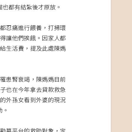
貓也都有結紮後才原放。
都忍痛進行餵養，打掃環
得讓他們挨餓。因家人都
給生活費，提及此處陳媽
罹患腎衰竭，陳媽媽目前
子也在今年拿去貸款救急
的外孫女看到外婆的現況
助。
勸募平台的救助對象，定