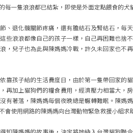
的每一隻浪浪都已結紮，即使是外面定點餵食的犬
關節、退化髖關節疼痛，還有膽結石及腎結石，每天
說這些浪浪都像自己的孩子一樣，自己再困難也捨不
浪浪，兒子也為此與陳媽媽冷戰，許久未回家也不再
全依靠孩子給的生活費度日，由於第一隻帶回家的貓
費，再加上貓狗們的糧食費用，經濟壓力相當大，房
餐沒有著落，陳媽媽每個夜晚總是輾轉難眠。陳媽媽
不會使用網路的陳媽媽向台灣動物緊急救援小組求
在得知陳媽媽的故事後，決定將她納入台灣貓狗聯合