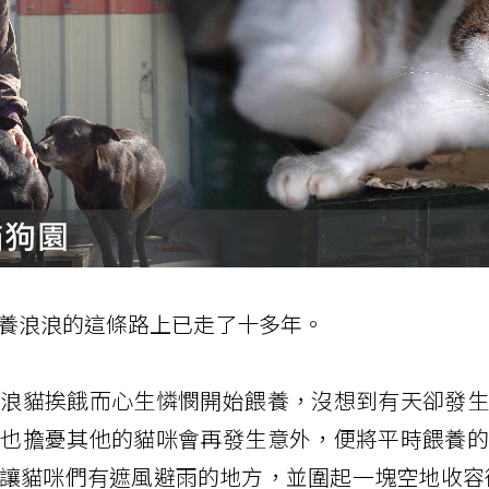
養浪浪的這條路上已走了十多年。
的浪貓挨餓而心生憐憫開始餵養，沒想到有天卻發生
，也擔憂其他的貓咪會再發生意外，便將平時餵養的
讓貓咪們有遮風避雨的地方，並圍起一塊空地收容