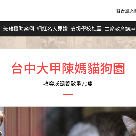
聯合國永續發
訪
急難援助案例
網紅名人見證
支援學校社團
生命教育講座
台中大甲陳媽貓狗園
收容或餵養數量70隻