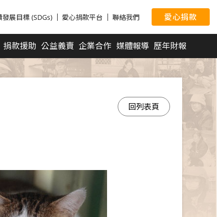
愛心捐款
展目標 (SDGs)
愛心捐款平台
聯絡我們
捐款援助
公益義賣
企業合作
媒體報導
歷年財報
回列表頁