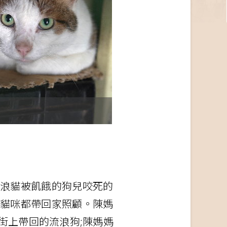
浪貓被飢餓的狗兒咬死的
貓咪都帶回家照顧。陳媽
街上帶回的流浪狗;陳媽媽