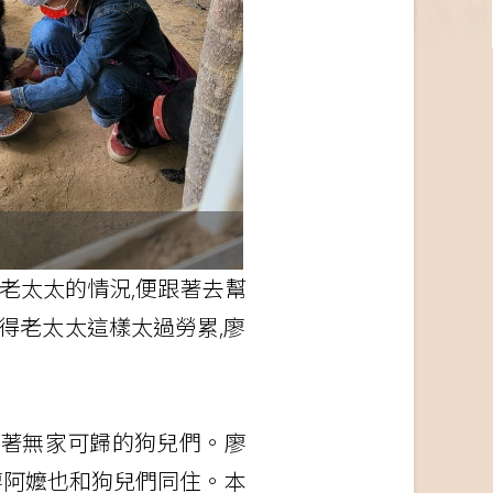
老太太的情況,便跟著去幫
得老太太這樣太過勞累,廖
顧著無家可歸的狗兒們。廖
廖阿嬤也和狗兒們同住。本