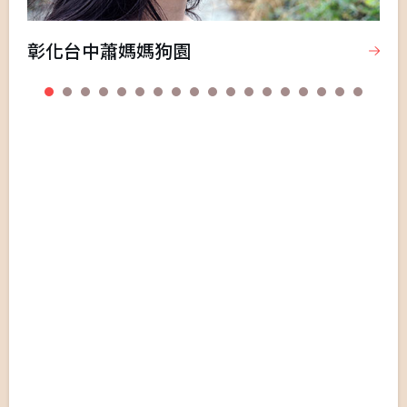
彰化台中蕭媽媽狗園