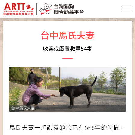
台中馬氏夫妻
收容或餵養數量54隻
馬氏夫妻一起餵養浪浪已有5~6年的時間。