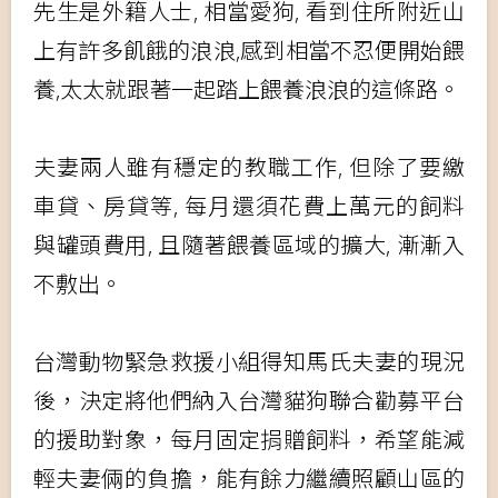
先生是外籍人士, 相當愛狗, 看到住所附近山
上有許多飢餓的浪浪,感到相當不忍便開始餵
養,太太就跟著一起踏上餵養浪浪的這條路。
夫妻兩人雖有穩定的教職工作, 但除了要繳
車貸、房貸等, 每月還須花費上萬元的飼料
與罐頭費用, 且隨著餵養區域的擴大, 漸漸入
不敷出。
台灣動物緊急救援小組得知馬氏夫妻的現況
後，決定將他們納入台灣貓狗聯合勸募平台
的援助對象，每月固定捐贈飼料，希望能減
輕夫妻倆的負擔，能有餘力繼續照顧山區的